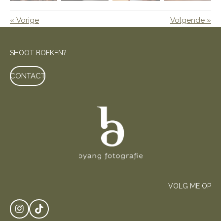
«
Vorige
Volgende
»
SHOOT BOEKEN?
CONTACT
VOLG ME OP
I
T