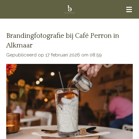
Ga
direct
naar
de
Brandingfotografie bij Café Perron in
hoofdinhoud
Alkmaar
Gepubliceerd op 17 februari 2026 om 08:59